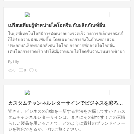
เปรียบเทียบผู้จำหน่ายไดโอดจีน กับผลิตภัณฑ์อื่น
ในยุคที่เทคโนโลยีมีการพัฒนาอย่างรวดเร็ว วงการอิเล็กทรอนิกส์
ก็ได้รับความนิยมเพิ่มขึ้น โดยเฉพาะอย่างยิ่งในด้านของส่วน
ประกอบอิเล็กทรอนิกส์เช่น ไดโอด จากการที่ตลาดไดโอดจีน
เติบโตอย่างรวดเร็ว ทำให้มีผู้จำหน่ายไดโอดจีนจำนวนมากเข้ามา
แข่งขันในตลาด โดยเฉพาะผู้จำหน่ายที่มีชื่อเสียงอย่าง Xuyang ที่
By Lily
เป็นแบรนด์ที่ได้รับการยอมรับในวงการนี้
8
0
0
カスタムチャンネルレターサインでビジネスを彩ろう！
皆さん、ビジネスの印象を一新する方法をお探しですか？カス
タムチャンネルレターサインは、まさにその鍵です！この素晴
らしい製品を用いることで、どのように貴社のブランドイメー
ジを強化できるか、ぜひご覧ください。