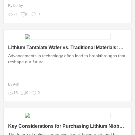
By becky
21
0
0
Lithium Tantalate Wafer vs. Traditional Materials: A Quantum Communication Showdown
Advancements in technology often lead to breakthroughs that
reshape our future
By Alin
18
0
0
Key Considerations for Purchasing Lithium Niobate Wafers
The future of optical communication is being reshaped by