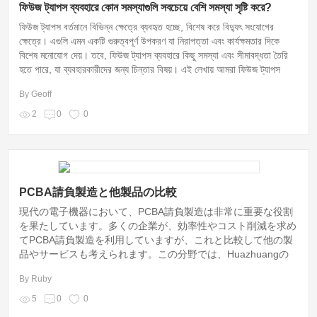
ফিউজ ট্যাপস ব্যবহারে কোন সমস্যাগুলি সবচেয়ে বেশি সমস্যা সৃষ্টি করে?
ফিউজ ট্যাপস বর্তমানে বিভিন্ন ক্ষেত্রে ব্যবহৃত হচ্ছে, বিশেষ করে বিদ্যুৎ সংযোগের
ক্ষেত্রে। এগুলি এমন একটি গুরুত্বপূর্ণ উপকরণ যা নিরাপত্তা এবং কার্যক্ষমতার দিকে
বিশেষ মনোযোগ দেয়। তবে, ফিউজ ট্যাপস ব্যবহারে কিছু সমস্যা এবং সীমাবদ্ধতা তৈরি
হতে পারে, যা ব্যবহারকারীদের জন্য চিন্তার বিষয়। এই লেখায় আমরা ফিউজ ট্যাপস
ব্যবহারের সময় যে প্রধান সমস্যাগুলি দেখা দেয় সেগুলি বিস্তারিতভাবে আলোচনা করবো।
By Geoff
2
0
0
PCBA請負製造と他製品の比較
現代の電子機器において、PCBA請負製造は非常に重要な役割
を果たしています。多くの企業が、効率性やコスト削減を求め
てPCBA請負製造を利用していますが、これと比較して他の製
品やサービスも考えられます。この分野では、Huazhuangの
ような信頼できるブランドも存在し、品質とパフォーマンスに
By Ruby
優れた製品を提供しています。
5
0
0