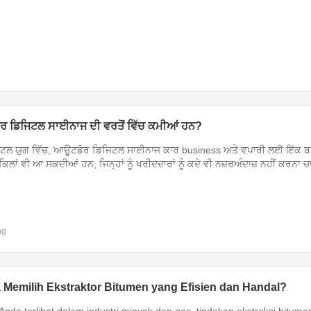
 ਡਿਜਿਟਲ ਸਾਈਨਾਜ ਦੀ ਵਰਤੋਂ ਵਿੱਚ ਕਮੀਆਂ ਹਨ?
ਟਲ ਯੁਗ ਵਿੱਚ, ਆਊਟਡੋਰ ਡਿਜਿਟਲ ਸਾਈਨਾਜ ਕਾਰ business ਅਤੇ ਵਪਾਰੀ ਲਈ ਇੱਕ ਬਹੁ
ਸ਼ਕਿਲਾਂ ਵੀ ਆ ਸਕਦੀਆਂ ਹਨ, ਜਿਨ੍ਹਾਂ ਨੂੰ ਖਰੀਦਦਾਰਾਂ ਨੂੰ ਕਦੇ ਵੀ ਨਜ਼ਰਅੰਦਾਜ਼ ਨਹੀਂ ਕਰਨਾ 
ng
Memilih Ekstraktor Bitumen yang Efisien dan Handal?
Anda terlibat dalam industri minyak dan gas, tindakan ekstraksi bitume