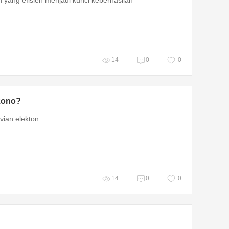
14
0
0
ezono?
 vian elekton
14
0
0