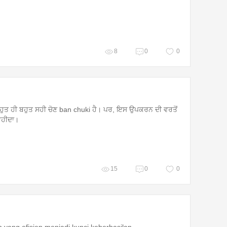
8
0
0
ਤ ਹੀ ਬਹੁਤ ਸਹੀ ਚੋਣ ban chuki ਹੈ। ਪਰ, ਇਸ ਉਪਕਰਨ ਦੀ ਵਰਤੋਂ
ਚਾਹੀਦਾ।
15
0
0
n yang efisien menjadi kunci keberhasilan