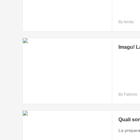
By becky
Imagu! L
By Fabricio
Quali son
La preparaz