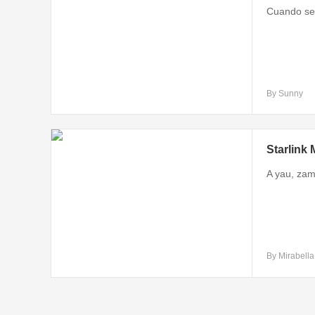
Cuando se 
By Sunny
Starlink 
A yau, zam
By Mirabella