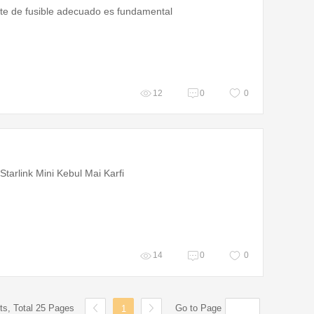
porte de fusible adecuado es fundamental
12
0
0
tarlink Mini Kebul Mai Karfi
14
0
0
ts, Total 25 Pages
Go to Page
1