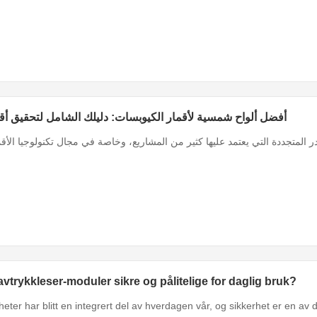
أفضل ألواح شمسية لأقمار الكيوبسات: دليلك الشامل لتحقيق أ
 المتجددة التي يعتمد عليها كثير من المشاريع، وخاصة في مجال تكنولوجيا الأقم
avtrykkleser-moduler sikre og pålitelige for daglig bruk?
heter har blitt en integrert del av hverdagen vår, og sikkerhet er en av