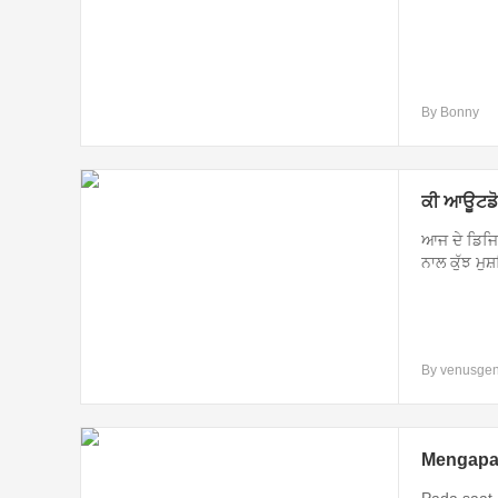
By Bonny
ਕੀ ਆਊਟਡੋਰ
ਆਜ ਦੇ ਡਿਜਿ
ਨਾਲ ਕੁੱਝ ਮੁ
By venusge
Mengapa 
Pada saat 