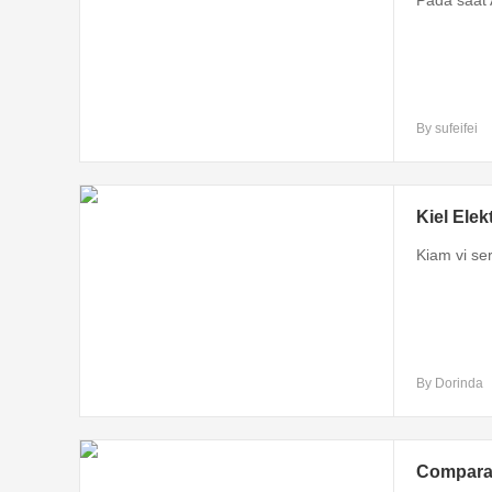
By sufeifei
Kiel Ele
Kiam vi ser
By Dorinda
Comparat