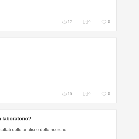
12
0
0
15
0
0
n laboratorio?
ltati delle analisi e delle ricerche